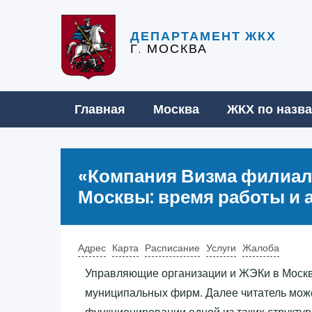
ДЕПАРТАМЕНТ ЖКХ
Г. МОСКВА
Главная
Москва
ЖКХ по назв
«‎Компания Визма филиал
Москвы: время работы и 
Адрес
Карта
Расписание
Услуги
Жалоба
Управляющие организации и ЖЭКи в Москв
муниципальных фирм. Далее читатель мож