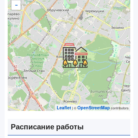
−
Leaflet
OpenStreetMap
| ©
contributors
Расписание работы