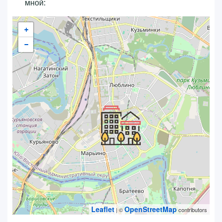
мной:
+
−
Leaflet
OpenStreetMap
| ©
contributors