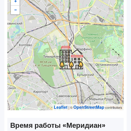
+
−
Leaflet
OpenStreetMap
| ©
contributors
Время работы «‎Меридиан»‎