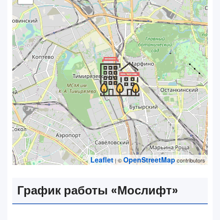
Leaflet
OpenStreetMap
| ©
contributors
График работы «‎Мослифт»‎