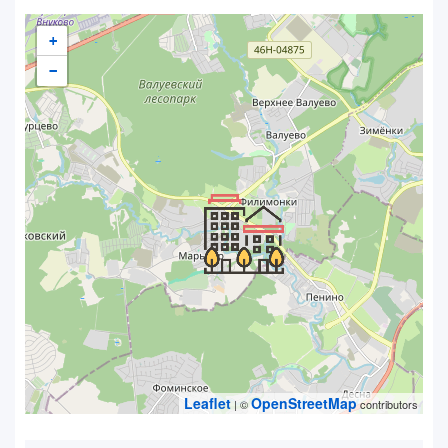
+
−
Leaflet
OpenStreetMap
| ©
contributors