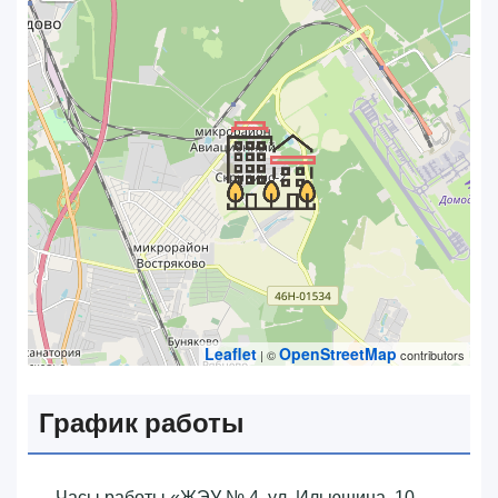
Leaflet
OpenStreetMap
| ©
contributors
График работы
Часы работы «‎ЖЭУ № 4, ул. Ильюшина, 10,