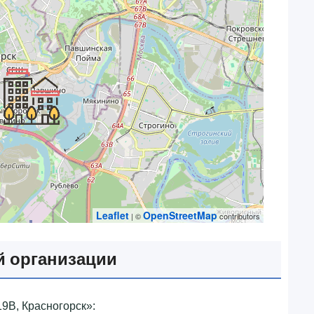
Leaflet
OpenStreetMap
| ©
contributors
 организации
9В, Красногорск»‎: