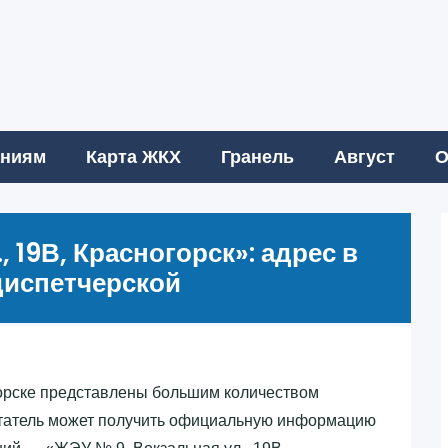
аниям
Карта ЖКХ
Гранель
Август
О
 19В, Красногорск»‎: адрес в
диспетчерской
орске представлены большим количеством
татель может получить официальную информацию