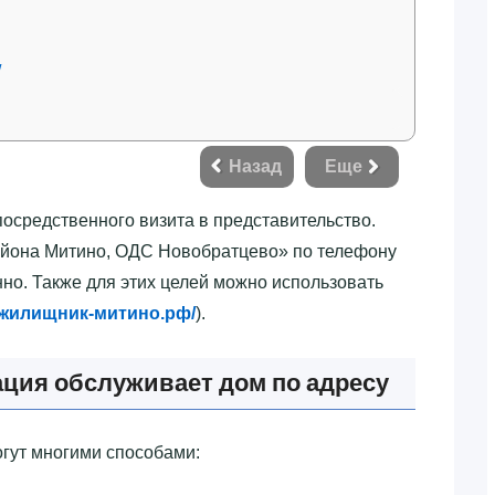
/
Назад
Еще
посредственного визита в представительство.
айона Митино, ОДС Новобратцево»‎ по телефону
но. Также для этих целей можно использовать
у-жилищник-митино.рф/
).
ция обслуживает дом по адресу
огут многими способами: