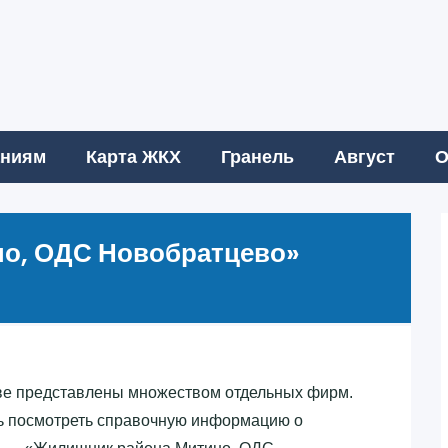
аниям
Карта ЖКХ
Гранель
Август
О
о, ОДС Новобратцево»‎
ве представлены множеством отдельных фирм.
ь посмотреть справочную информацию о