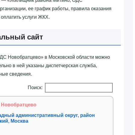
й — «‎Жилищник района Митино, ОДС
рганизации, ее график работы, правила оказания
к оплатить услуги ЖКХ.
альный сайт
ДС Новобратцево»‎ в Московской области можно
льно в ней указаны диспетчерская служба,
ьные сведения.
Поиск:
 Новобратцево
падный административный округ, район
кий, Москва