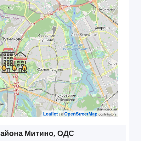
Leaflet
OpenStreetMap
| ©
contributors
района Митино, ОДС