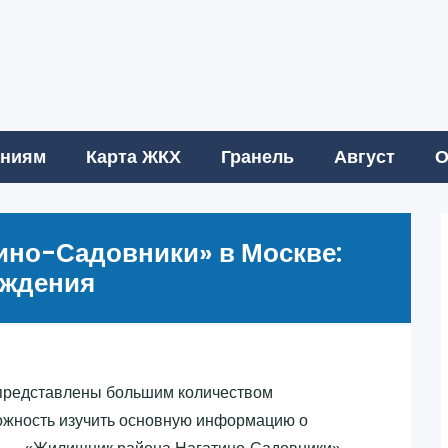
аниям
Карта ЖКХ
Гранель
Август
О
ино-Садовники»‎ в Москве:
еждения
представлены большим количеством
ожность изучить основную информацию о