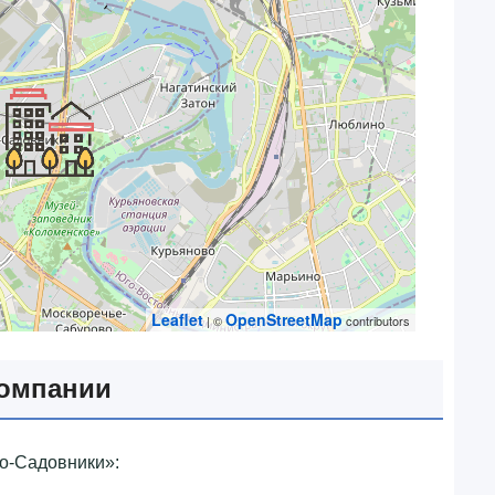
Leaflet
OpenStreetMap
| ©
contributors
компании
-Садовники»‎: