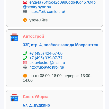
ef2a4a76f45c42d09d6ddb46d4576f4b
@sentry.sync.su
https://pik-comfort.ru/
уточняйте
Автострой
33Г, стр. 4, посёлок завода Мосрентген
+7 (495) 424-57-00
+7 (495) 339-07-77
uk-avtostroi@mail.ru
http://uk-avtostroi.ru/
пн-пт 08:00–18:00, перерыв 13:00–
14:00
СнегоУборка
67, д. Дудкино