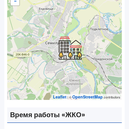
−
Leaflet
OpenStreetMap
| ©
contributors
Время работы «‎ЖКО»‎