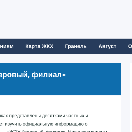
аниям
Карта ЖКХ
Гранель
Август
О
вровый, филиал»‎
ках представлены десятками частных и
ет изучить официальную информацию о